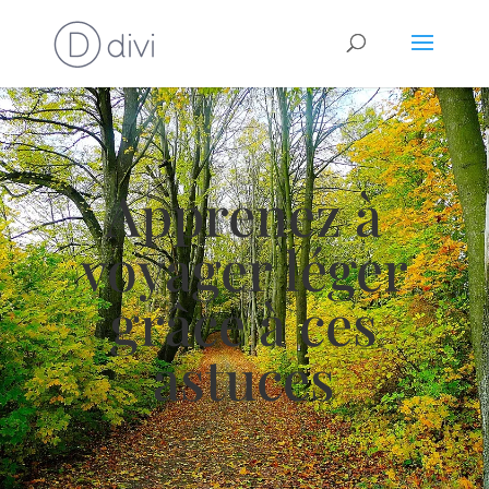
Apprenez à
voyager léger
grâce à ces
astuces