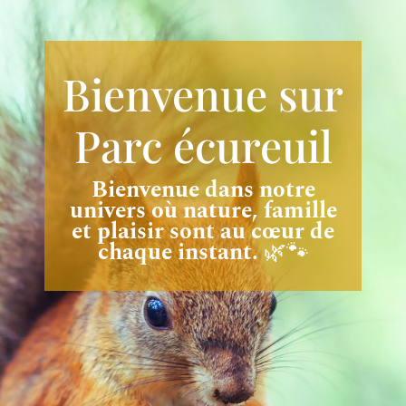
Bienvenue sur
Parc écureuil
Bienvenue dans notre
univers où nature, famille
et plaisir sont au cœur de
chaque instant.
🌿🐾