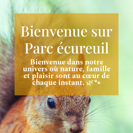
Bienvenue sur
Parc écureuil
Bienvenue dans notre
univers où nature, famille
et plaisir sont au cœur de
chaque instant.
🌿🐾