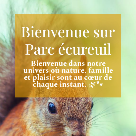
Bienvenue sur
Parc écureuil
Bienvenue dans notre
univers où nature, famille
et plaisir sont au cœur de
chaque instant.
🌿🐾