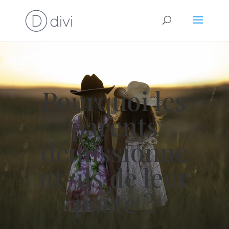
Pourquoi les
parents
démissionne
nt-ils de leur
poste ?