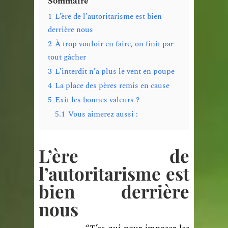
Sommaire
1
L’ère de l’autoritarisme est bien
derrière nous
2
À trop vouloir en faire, on finit par
tout gâcher
3
L’interdit n’a plus le vent en poupe
4
La place des pères remis en cause
5
Exit les bonnes valeurs ?
5.1
Vous aimerez aussi :
L’ère de
l’autoritarisme est
bien derrière
nous