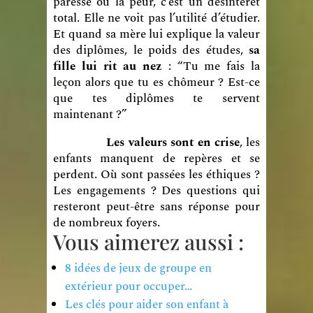
paresse ou la peur, c’est un désintérêt
total. Elle ne voit pas l’utilité d’étudier.
Et quand sa mère lui explique la valeur
des diplômes, le poids des études,
sa
fille lui rit au nez
: “Tu me fais la
leçon alors que tu es chômeur ? Est-ce
que tes diplômes te servent
maintenant ?”
Les valeurs sont en crise
, les
enfants manquent de repères et se
perdent. Où sont passées les éthiques ?
Les engagements ? Des questions qui
resteront peut-être sans réponse pour
de nombreux foyers.
Vous aimerez aussi :
8 idées de jeux de groupe en
extérieur pour occuper…
Les clés pour aider son enfant à