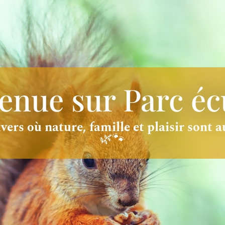
enue sur Parc éc
ers où nature, famille et plaisir sont 
🌿🐾