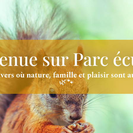
enue sur Parc éc
ers où nature, famille et plaisir sont 
🌿🐾