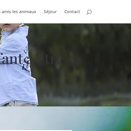
 amis les animaux
Séjour
Contact
nt à être