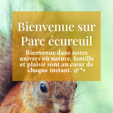
Bienvenue sur
Parc écureuil
Bienvenue dans notre
univers où nature, famille
et plaisir sont au cœur de
chaque instant.
🌿🐾