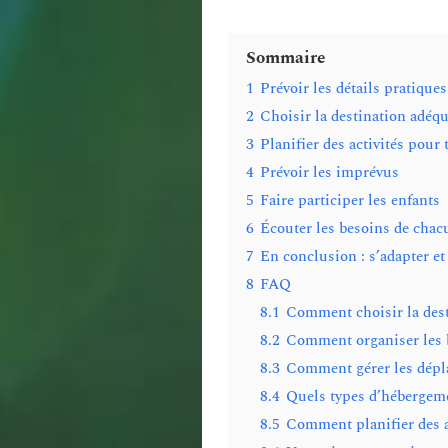
Sommaire
1
Prévoir les détails pratiques
2
Choisir la destination adéq
3
Planifier des activités pour 
4
Prévoir les imprévus
5
Faire participer les enfants
6
Écouter les besoins de chac
7
En conclusion : s’adapter et
8
FAQ
8.1
Comment choisir la dest
8.2
Comment organiser les b
8.3
Comment gérer les dépla
8.4
Quels types d’hébergeme
8.5
Comment planifier des ac