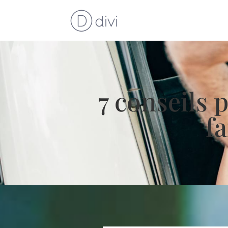
7 conseils 
f