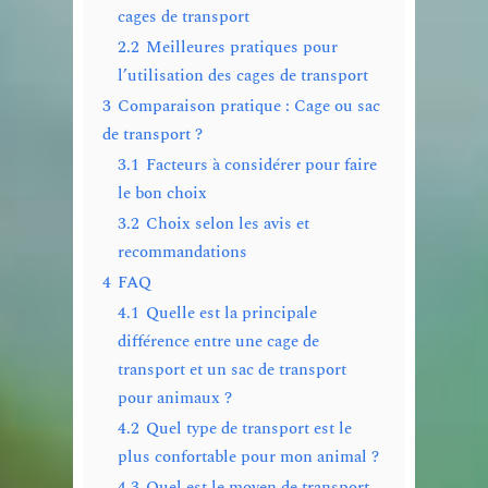
cages de transport
2.2
Meilleures pratiques pour
l’utilisation des cages de transport
3
Comparaison pratique : Cage ou sac
de transport ?
3.1
Facteurs à considérer pour faire
le bon choix
3.2
Choix selon les avis et
recommandations
4
FAQ
4.1
Quelle est la principale
différence entre une cage de
transport et un sac de transport
pour animaux ?
4.2
Quel type de transport est le
plus confortable pour mon animal ?
4.3
Quel est le moyen de transport