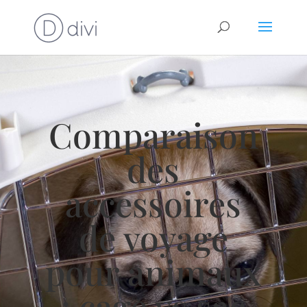
Comparaison
des
accessoires
de voyage
pour animaux
: cage vs sac