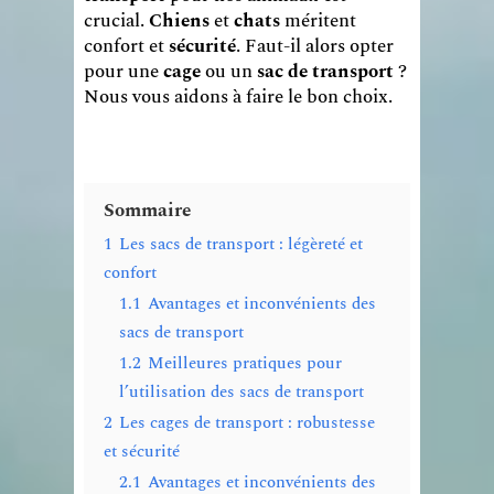
crucial.
Chiens
et
chats
méritent
confort et
sécurité
. Faut-il alors opter
pour une
cage
ou un
sac de transport
?
Nous vous aidons à faire le bon choix.
Sommaire
1
Les sacs de transport : légèreté et
confort
1.1
Avantages et inconvénients des
sacs de transport
1.2
Meilleures pratiques pour
l’utilisation des sacs de transport
2
Les cages de transport : robustesse
et sécurité
2.1
Avantages et inconvénients des