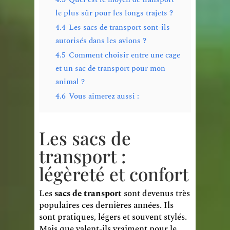
le plus sûr pour les longs trajets ?
4.4
Les sacs de transport sont-ils
autorisés dans les avions ?
4.5
Comment choisir entre une cage
et un sac de transport pour mon
animal ?
4.6
Vous aimerez aussi :
Les sacs de
transport :
légèreté et confort
Les
sacs de transport
sont devenus très
populaires ces dernières années. Ils
sont pratiques, légers et souvent stylés.
Mais que valent-ils vraiment pour le