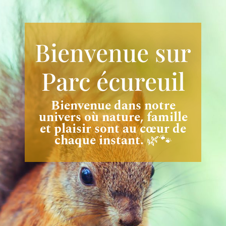
Bienvenue sur
Parc écureuil
Bienvenue dans notre
univers où nature, famille
et plaisir sont au cœur de
chaque instant.
🌿🐾