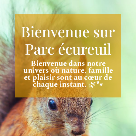
Bienvenue sur
Parc écureuil
Bienvenue dans notre
univers où nature, famille
et plaisir sont au cœur de
chaque instant.
🌿🐾