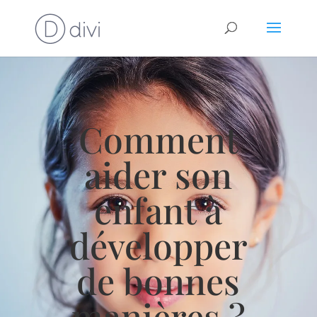
Comment
aider son
enfant à
développer
de bonnes
manières ?