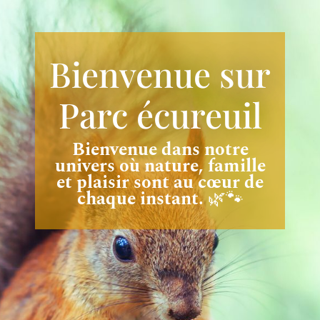
Bienvenue sur
Parc écureuil
Bienvenue dans notre
univers où nature, famille
et plaisir sont au cœur de
chaque instant.
🌿🐾