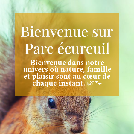
Bienvenue sur
Parc écureuil
Bienvenue dans notre
univers où nature, famille
et plaisir sont au cœur de
chaque instant.
🌿🐾