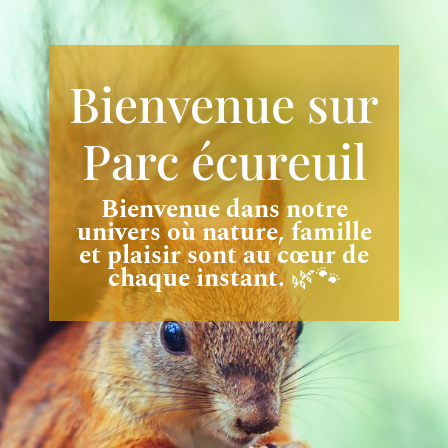
Bienvenue sur
Parc écureuil
Bienvenue dans notre
univers où nature, famille
et plaisir sont au cœur de
chaque instant.
🌿🐾