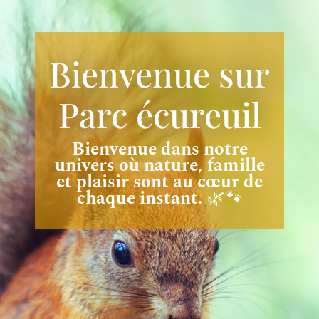
Bienvenue sur
Parc écureuil
Bienvenue dans notre
univers où nature, famille
et plaisir sont au cœur de
chaque instant.
🌿🐾